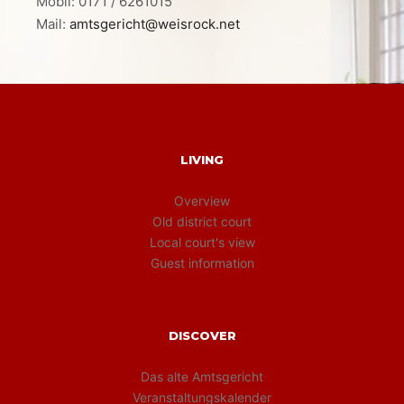
Mobil: 0171 / 6261015
Mail:
amtsgericht@weisrock.net
LIVING
Overview
Old district court
Local court's view
Guest information
DISCOVER
Das alte Amtsgericht
Veranstaltungskalender