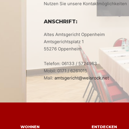
Nutzen Sie unsere Kontaktmöglichkeiten
ANSCHRIFT:
Altes Amtsgericht Oppenheim
Amtsgerichtsplatz 1
55276 Oppenheim
Telefon: 06133 / 5724963
Mobil: 0171 / 6261015
Mail:
amtsgericht@weisrock.net
WOHNEN
ENTDECKEN