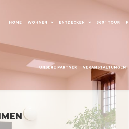
HOME
WOHNEN
ENTDECKEN
360° TOUR
F
UNSERE PARTNER
VERANSTALTUNGEN
HMEN